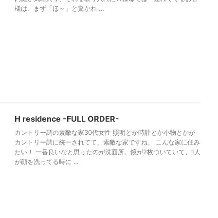
様は、まず「ほ～」と驚かれ …
H residence -FULL ORDER-
カントリー調の素敵な家30代女性 照明とか時計とか小物とかが
カントリー調に統一されてて、素敵な家ですね。 こんな家に住み
たい！ 一番良いなと思ったのが洗面所。鏡が2枚ついていて、1人
が顔を洗ってる時に …