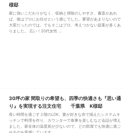
様邸
家に強いこだわりがなく、収納と掃除のしやすさ、書斎があれ
ば、後はプロにお任せという感じでした。要望があまりないので
大変だったのでは。でもそこはプロ、考えつかない提案が多くあ
りました。 広い！20代女性 …
30坪の家 間取りの希望も、四季の快適さも『思い通
り』を実現する注文住宅 千葉県 K様邸
長い時間を過ごす２階のLDK。妻が好きな赤で揃えたシステムキ
ッチンで料理を作り、カウンターで食事を楽しむなど会話が増え
ました。家全体の温度差が少ないので、どの部屋でも快適に過ご
せるのを実感しています。 …