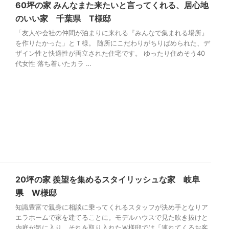
60坪の家 みんなまた来たいと言ってくれる、居心地
のいい家 千葉県 T様邸
「友人や会社の仲間が泊まりに来れる『みんなで集まれる場所』
を作りたかった」とＴ様。 随所にこだわりがちりばめられた、デ
ザイン性と快適性が両立された住宅です。 ゆったり住めそう40
代女性 落ち着いたカラ …
20坪の家 羨望を集めるスタイリッシュな家 岐阜
県 W様邸
知識豊富で親身に相談に乗ってくれるスタッフが決め手となりア
エラホームで家を建てることに。モデルハウスで見た吹き抜けと
内庭が気に入り、それを取り入れたＷ様邸では「連れてくるお客