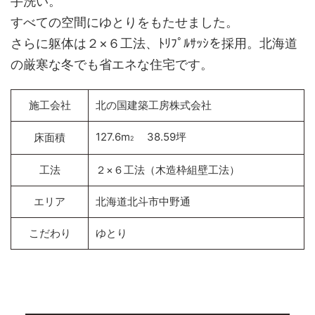
手洗い。
すべての空間にゆとりをもたせました。
さらに躯体は２×６工法、ﾄﾘﾌﾟﾙｻｯｼを採用。北海道
の厳寒な冬でも省エネな住宅です。
施工会社
北の国建築工房株式会社
127.6m
38.59坪
床面積
2
工法
２×６工法（木造枠組壁工法）
エリア
北海道北斗市中野通
こだわり
ゆとり