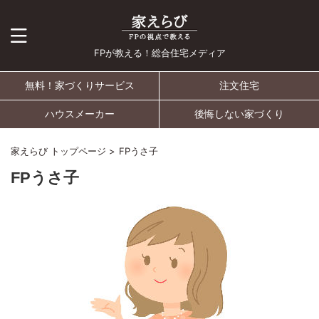
FPが教える！総合住宅メディア
無料！家づくりサービス
注文住宅
ハウスメーカー
後悔しない家づくり
家えらび トップページ
>
FPうさ子
FPうさ子