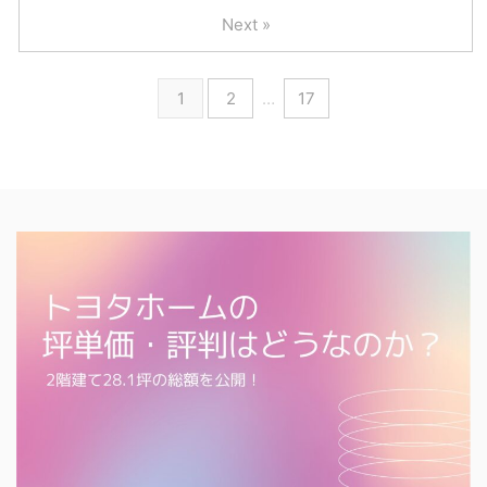
Next »
1
2
…
17