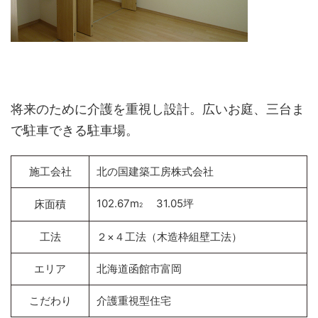
将来のために介護を重視し設計。広いお庭、三台ま
で駐車できる駐車場。
施工会社
北の国建築工房株式会社
102.67m
31.05坪
床面積
2
工法
２×４工法（木造枠組壁工法）
エリア
北海道函館市富岡
こだわり
介護重視型住宅