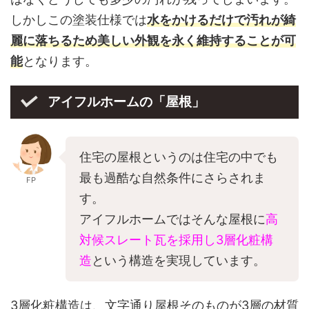
しかしこの塗装仕様では
水をかけるだけで汚れが綺
麗に落ちるため美しい外観を永く維持することが可
能
となります。
アイフルホームの「屋根」
住宅の屋根というのは住宅の中でも
最も過酷な自然条件にさらされま
FP
す。
アイフルホームではそんな屋根に
高
対候スレート瓦を採用し3層化粧構
造
という構造を実現しています。
3層化粧構造は、文字通り屋根そのものが3層の材質