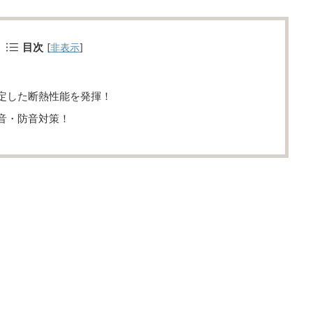
目次
[
非表示
]
定した断熱性能を発揮！
音・防音対策！