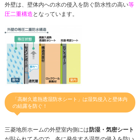
外壁は、壁体内への水の侵入を防ぐ防水性の高い
等
圧二重構造
となっています。
「高耐久遮熱透湿防水シート」は湿気侵入と壁体内
の結露を防ぐ！
三菱地所ホームの外壁室内側には
防湿・気密シート
が貼られてるので、冬に発生する湿気の侵入を防い