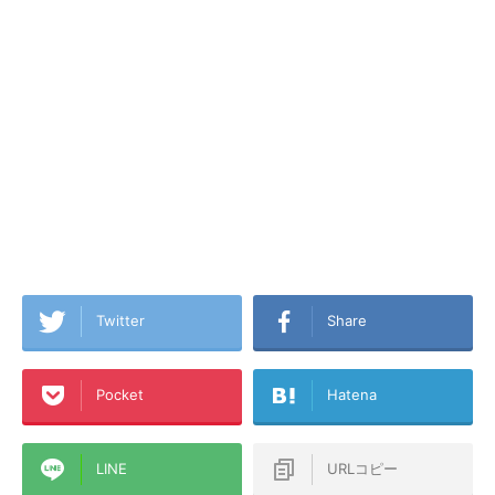
Twitter
Share
Pocket
Hatena
LINE
URLコピー