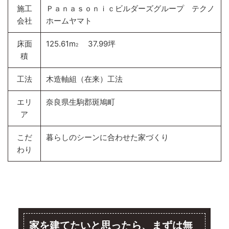
施工
Ｐａｎａｓｏｎｉｃビルダーズグループ テクノ
会社
ホームヤマト
床面
125.61m
37.99坪
2
積
工法
木造軸組（在来）工法
エリ
奈良県生駒郡斑鳩町
ア
こだ
暮らしのシーンに合わせた家づくり
わり
家を建てたいと思ったら、まずは無