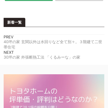
新着一覧
PREV
40坪の家 玄関以外は水回りなど全て別々。３階建て二世
帯住宅
NEXT
30坪の家 外張断熱工法 「くるみーな」の家