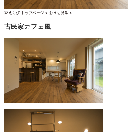
家えらび トップページ
>
おうち見学
>
古民家カフェ風