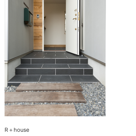
R＋house