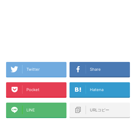
Twitter
Share
Pocket
Hatena
LINE
URLコピー