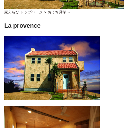
家えらび トップページ
>
おうち見学
>
La provence