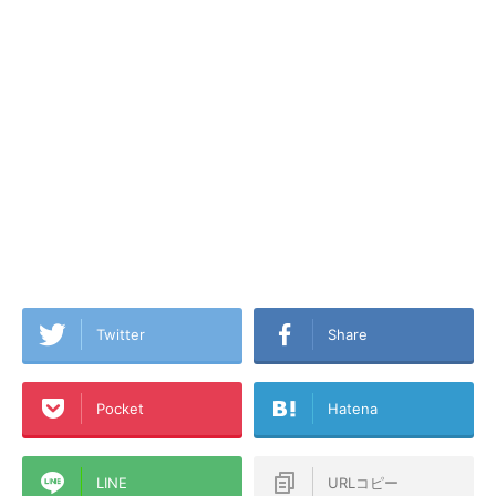
Twitter
Share
Pocket
Hatena
LINE
URLコピー