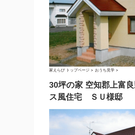
家えらび トップページ
>
おうち見学
>
30坪の家 空知郡上富
ス風住宅 ＳＵ様邸