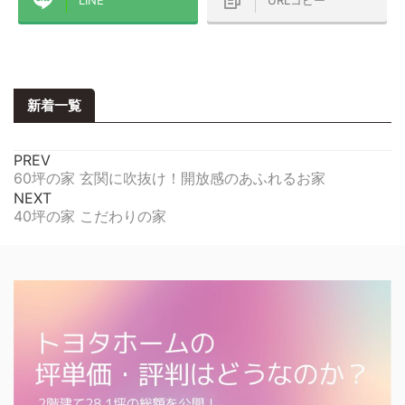
新着一覧
PREV
60坪の家 玄関に吹抜け！開放感のあふれるお家
NEXT
40坪の家 こだわりの家