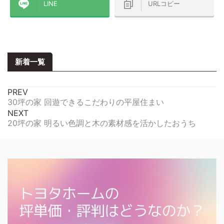
LINE
URLコピー
新着一覧
PREV
30坪の家 回遊できるこだわりの平屋住まい
NEXT
20坪の家 明るい色調と木の素材感を活かしたおうち