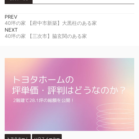
PREV
40坪の家 【府中市新築】大黒柱のある家
NEXT
40坪の家 【三次市】脇玄関のある家
トヨタホーム
ハウスメーカー