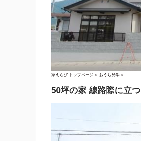
家えらび トップページ
>
おうち見学
>
50坪の家 線路際に立