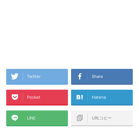
Twitter
Share
Pocket
Hatena
LINE
URLコピー