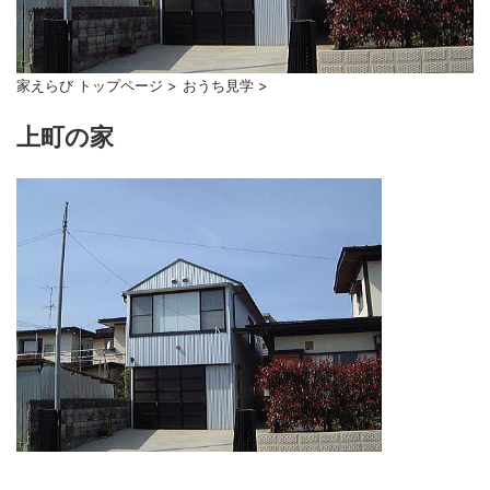
家えらび トップページ
>
おうち見学
>
上町の家