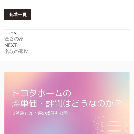
新着一覧
PREV
金谷の家
NEXT
名取の家Ⅳ