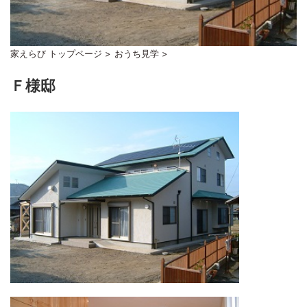
家えらび トップページ
>
おうち見学
>
Ｆ様邸