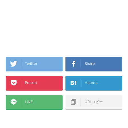
Twitter
Share
Pocket
Hatena
LINE
URLコピー