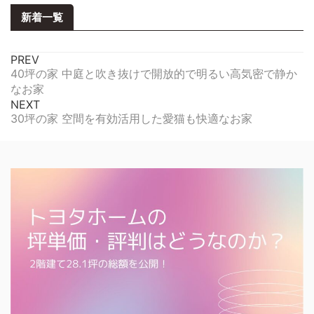
新着一覧
PREV
40坪の家 中庭と吹き抜けで開放的で明るい高気密で静か
なお家
NEXT
30坪の家 空間を有効活用した愛猫も快適なお家