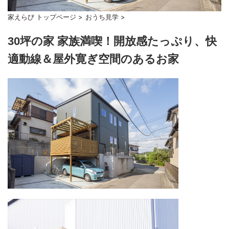
家えらび トップページ
>
おうち見学
>
30坪の家 家族満喫！開放感たっぷり、快
適動線＆屋外寛ぎ空間のあるお家