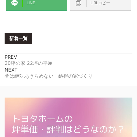
LINE
URLコピー
新着一覧
PREV
20坪の家 22坪の平屋
NEXT
夢は絶対あきらめない！納得の家づくり