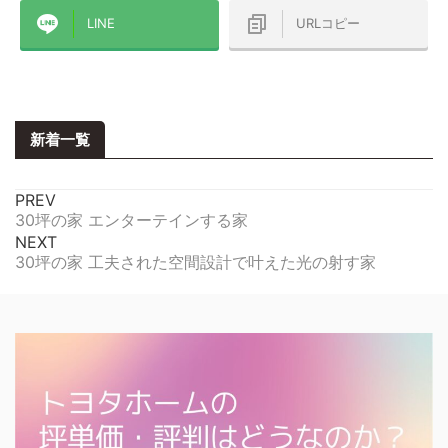
LINE
URLコピー
新着一覧
PREV
30坪の家 エンターテインする家
NEXT
30坪の家 工夫された空間設計で叶えた光の射す家