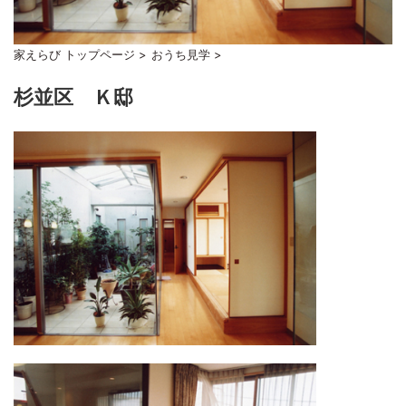
家えらび トップページ
>
おうち見学
>
杉並区 Ｋ邸