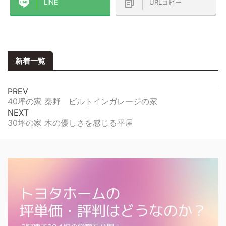
LINE
URLコピー
新着一覧
PREV
40坪の家 秦野 ビルトインガレージの家
NEXT
30坪の家 木の優しさを感じる平屋