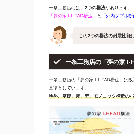
一条工務店には、
2つの構法
があります。
「夢の家 I-HEAD構法」
と
「外内ダブル断
この
2つの構法の耐震性能
FP
一条工務店の「夢の家 I-
一条工務店の「夢の家 I-HEAD構法」
基準としています。
地盤、基礎、床、壁、モノコック構造のバ