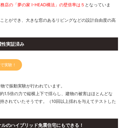
務店の「夢の家 I-HEAD構法」の壁倍率は５
となっていま
ことができ、大きな窓のあるリビングなどの設計自由度の高
耐震性実証済み
大で実験！
実大建物で振動実験が行われています。
約1.5倍の力で縦横上下で揺らし、建物の被害はほとんどな
持されていたそうです。（10回以上揺れを与えてテストした
ジナルのハイブリッド免震住宅にもできる！