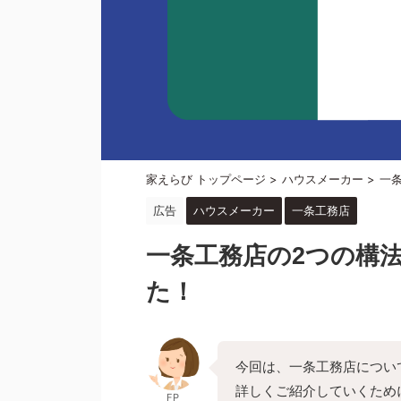
家えらび トップページ
>
ハウスメーカー
>
一
広告
ハウスメーカー
一条工務店
一条工務店の2つの構
た！
今回は、一条工務店につい
詳しくご紹介していくため
FP