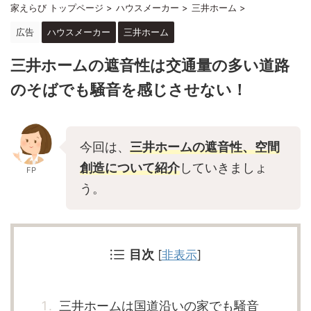
家えらび トップページ
>
ハウスメーカー
>
三井ホーム
>
広告
ハウスメーカー
三井ホーム
三井ホームの遮音性は交通量の多い道路
のそばでも騒音を感じさせない！
今回は、
三井ホームの遮音性、空間
創造について紹介
していきましょ
FP
う。
目次
[
非表示
]
三井ホームは国道沿いの家でも騒音